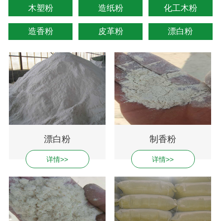
木塑粉
造纸粉
化工木粉
造香粉
皮革粉
漂白粉
漂白粉
制香粉
详情>>
详情>>